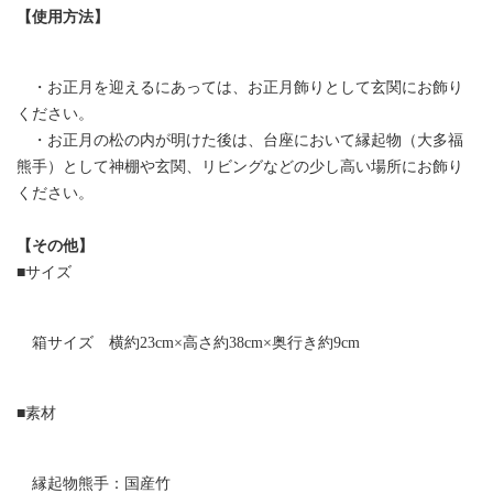
【使用方法】
・お正月を迎えるにあっては、お正月飾りとして玄関にお飾り
ください。
・お正月の松の内が明けた後は、台座において縁起物（大多福
熊手）として神棚や玄関、リビングなどの少し高い場所にお飾り
ください。
【その他】
■サイズ
箱サイズ 横約23cm×高さ約38cm×奥行き約9cm
■素材
縁起物熊手：国産竹